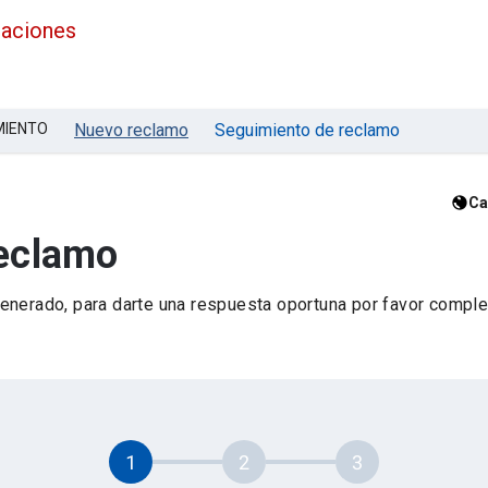
maciones
MIENTO
Nuevo reclamo
Seguimiento de reclamo
Ca
reclamo
nerado, para darte una respuesta oportuna por favor complet
1
2
3