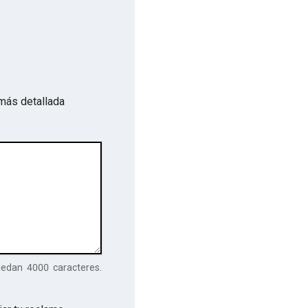
más detallada
uedan
4000
caracteres.