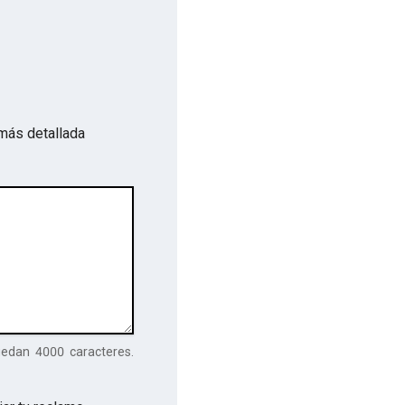
más detallada
uedan
4000
caracteres.