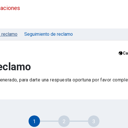
maciones
 reclamo
Seguimiento de reclamo
Ca
reclamo
nerado, para darte una respuesta oportuna por favor complet
1
2
3