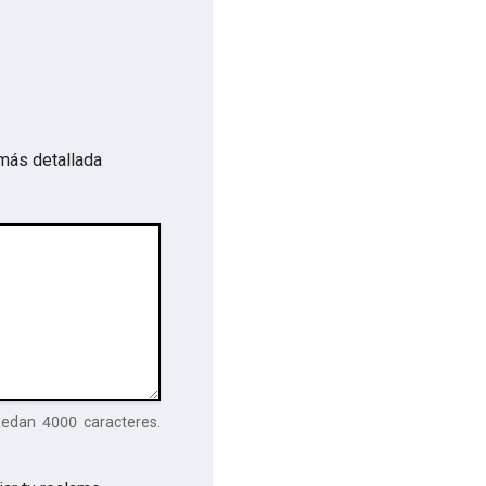
más detallada
uedan
4000
caracteres.