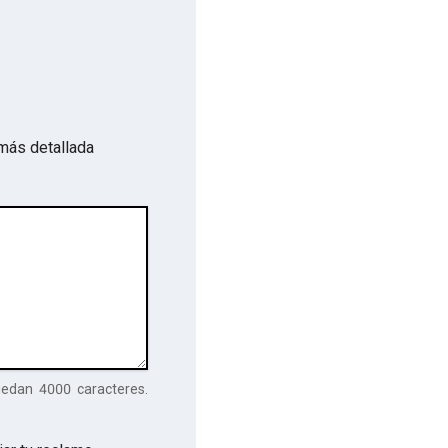
más detallada
uedan
4000
caracteres.