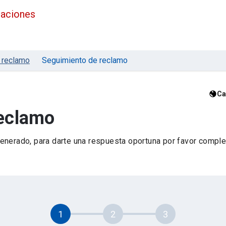
maciones
 reclamo
Seguimiento de reclamo
Ca
reclamo
nerado, para darte una respuesta oportuna por favor complet
1
2
3