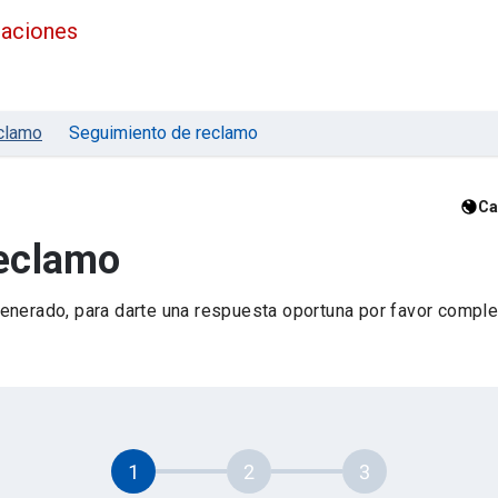
maciones
clamo
Seguimiento de reclamo
Ca
reclamo
nerado, para darte una respuesta oportuna por favor complet
1
2
3