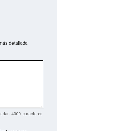
más detallada
uedan
4000
caracteres.