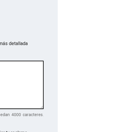
más detallada
uedan
4000
caracteres.