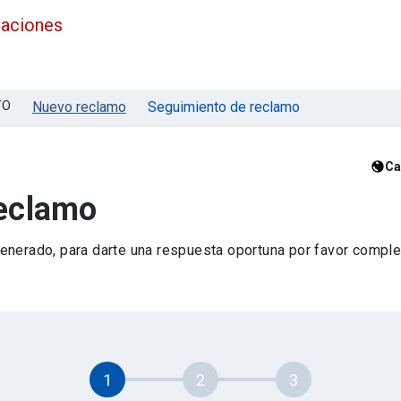
maciones
TO
Nuevo reclamo
Seguimiento de reclamo
Ca
reclamo
nerado, para darte una respuesta oportuna por favor complet
1
2
3