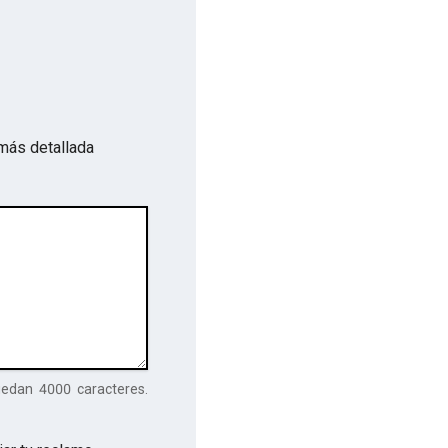
más detallada
uedan
4000
caracteres.