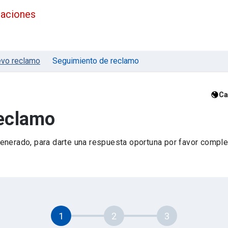
maciones
vo reclamo
Seguimiento de reclamo
Ca
reclamo
nerado, para darte una respuesta oportuna por favor complet
1
2
3