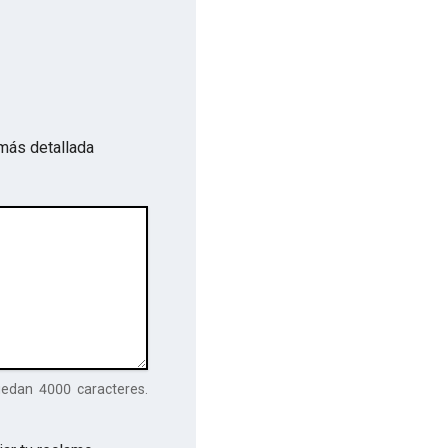
más detallada
uedan
4000
caracteres.