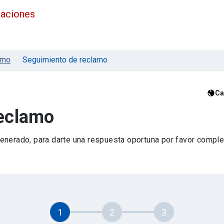
maciones
amo
Seguimiento de reclamo
Ca
reclamo
nerado, para darte una respuesta oportuna por favor complet
1
2
3