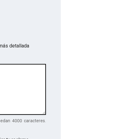
más detallada
uedan
4000
caracteres.