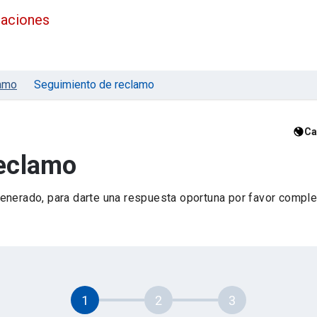
maciones
amo
Seguimiento de reclamo
Ca
reclamo
nerado, para darte una respuesta oportuna por favor complet
1
2
3