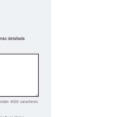
más detallada
uedan
4000
caracteres.