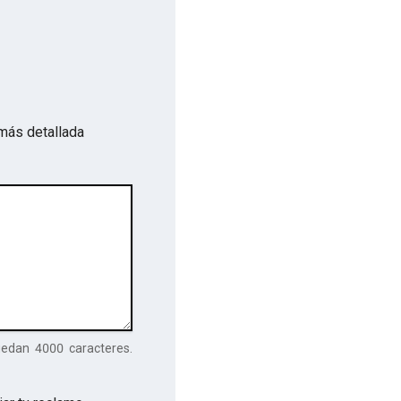
más detallada
uedan
4000
caracteres.