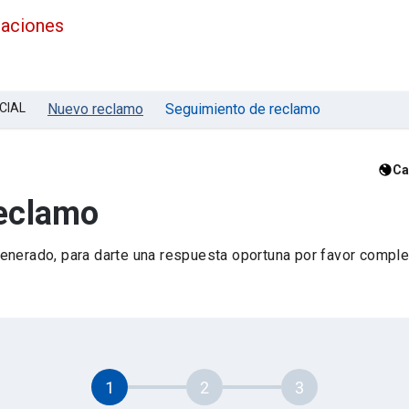
maciones
CIAL
Nuevo reclamo
Seguimiento de reclamo
Ca
reclamo
nerado, para darte una respuesta oportuna por favor complet
1
2
3