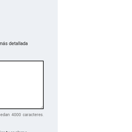
más detallada
uedan
4000
caracteres.