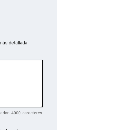
más detallada
uedan
4000
caracteres.