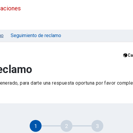
maciones
mo
Seguimiento de reclamo
Ca
reclamo
nerado, para darte una respuesta oportuna por favor complet
1
2
3