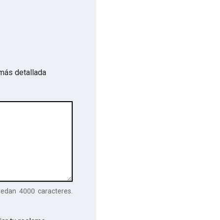
más detallada
uedan
4000
caracteres.