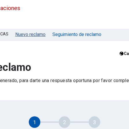
maciones
ICAS
Nuevo reclamo
Seguimiento de reclamo
Ca
reclamo
nerado, para darte una respuesta oportuna por favor complet
1
2
3