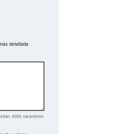
más detallada
uedan
4000
caracteres.