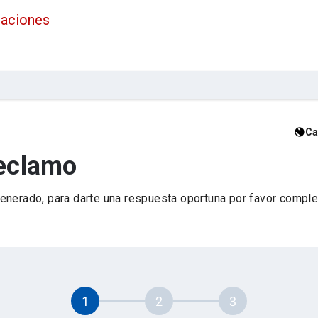
maciones
Ca
reclamo
nerado, para darte una respuesta oportuna por favor complet
1
2
3